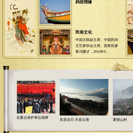
妈祖情缘
民俗文化
中国文联副主席、中国民间
文艺家协会主席、国务院参
事冯骥才，2010年9...
妈祖文化重点保护单位揭牌
良辰吉日 天造云海
雾锁山村