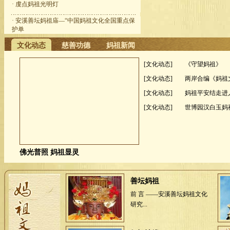
·
虔点妈祖光明灯
·
安溪善坛妈祖庙—“中国妈祖文化全国重点保
护单
文化动态
慈善功德
妈祖新闻
[文化动态]
《守望妈祖》
[文化动态]
两岸合编《妈祖
[文化动态]
妈祖平安结走进
[文化动态]
世博园汉白玉妈
善坛妈祖
前 言 ——安溪善坛妈祖文化
研究...