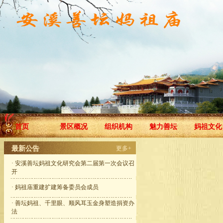
首页
景区概况
组织机构
魅力善坛
妈祖文化
最新公告
更多+
·
安溪善坛妈祖文化研究会第二届第一次会议召
开
·
妈祖庙重建扩建筹备委员会成员
·
善坛妈祖、千里眼、顺风耳玉金身塑造捐资办
法