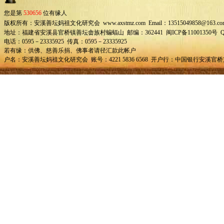
您是第
530656
位有缘人
版权所有：安溪善坛妈祖文化研究会 www.axstmz.com Email：13515049858@163.co
地址：福建省安溪县官桥镇善坛畲族村蝙蝠山 邮编：362441 闽ICP备11001350号 QQ：
电话：0595－23335925 传真：0595－23335925
若有缘：供佛、慈善乐捐、佛事者请径汇款此帐户
户名：安溪善坛妈祖文化研究会 账号：4221 5836 6568 开户行：中国银行安溪官