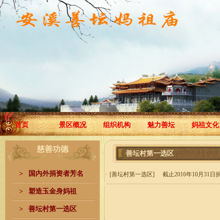
首页
景区概况
组织机构
魅力善坛
妈祖文化
慈善功德
善坛村第一选区
>
国内外捐资者芳名
·
[善坛村第一选区]
截止2016年10月31
>
塑造玉金身妈祖
>
善坛村第一选区