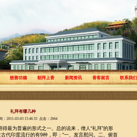
慈善功德
朝拜上香
新闻资讯
香客留言
联系我们
礼拜有哪几种
2011-03-03 15:46:33 点击：2664
用得最为普遍的形式之一。总的说来，僧人
“
礼拜
”
的形
在古代印度流行的有
9
种，即：
“
一、发言慰问。二、俯首