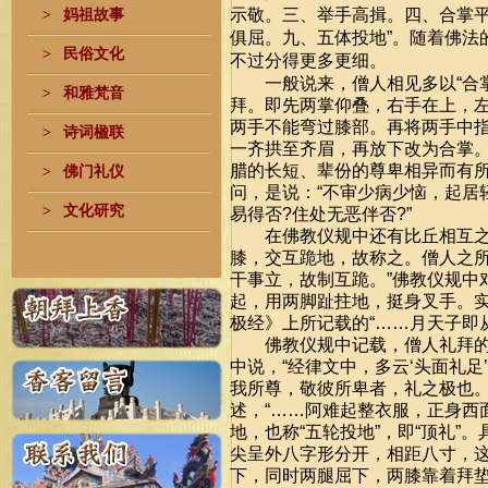
示敬。三、举手高揖。四、合掌
>
妈祖故事
俱屈。九、五体投地
”
。随着佛法
>
民俗文化
不过分得更多更细。
一般说来，僧人相见多以
“
合
>
和雅梵音
拜。即先两掌仰叠，右手在上，
两手不能弯过膝部。再将两手中
>
诗词楹联
一齐拱至齐眉，再放下改为合掌
腊的长短、辈份的尊卑相异而有
>
佛门礼仪
问，是说：
“
不审少病少恼，起居
>
文化研究
易得否
?
住处无恶伴否
?”
在佛教仪规中还有比丘相互之
膝，交互跪地，故称之。僧人之
干事立，故制互跪。
”
佛教仪规中
起，用两脚趾拄地，挺身叉手。
极经》上所记载的
“……
月天子即
佛教仪规中记载，僧人礼拜的
中说，
“
经律文中，多云
‘
头面礼足
’
我所尊，敬彼所卑者，礼之极也
述，
“……
阿难起整衣服，正身西
地，也称
“
五轮投地
”
，即
“
顶礼
”
。
尖呈外八字形分开，相距八寸，
下，同时两腿屈下，两膝靠着拜