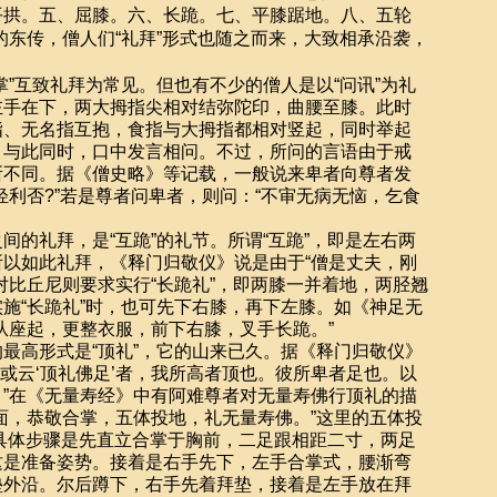
平拱。五、屈膝。六、长跪。七、平膝踞地。八、五轮
的东传，僧人们
“
礼拜
”
形式也随之而来，大致相承沿袭，
掌
”
互致礼拜为常见。但也有不少的僧人是以
“
问讯
”
为礼
左手在下，两大拇指尖相对结弥陀印，曲腰至膝。此时
指、无名指互抱，食指与大拇指都相对竖起，同时举起
。与此同时，口中发言相问。不过，所问的言语由于戒
所不同。据《僧史略》等记载，一般说来卑者向尊者发
轻利否
?”
若是尊者问卑者，则问：
“
不审无病无恼，乞食
间的礼拜，是
“
互跪
”
的礼节。所谓
“
互跪
”
，即是左右两
所以如此礼拜，《释门归敬仪》说是由于
“
僧是丈夫，刚
对比丘尼则要求实行
“
长跪礼
”
，即两膝一并着地，两胫翘
实施
“
长跪礼
”
时，也可先下右膝，再下左膝。如《神足无
从座起，更整衣服，前下右膝，叉手长跪。
”
最高形式是
“
顶礼
”
，它的山来已久。据《释门归敬仪》
或云
‘
顶礼佛足
’
者，我所高者顶也。彼所卑者足也。以
。
”
在《无量寿经》中有阿难尊者对无量寿佛行顶礼的描
面，恭敬合掌，五体投地，礼无量寿佛。
”
这里的五体投
具体步骤是先直立合掌于胸前，二足跟相距二寸，两足
这是准备姿势。接着是右手先下，左手合掌式，腰渐弯
垫外沿。尔后蹲下，右手先着拜垫，接着是左手放在拜