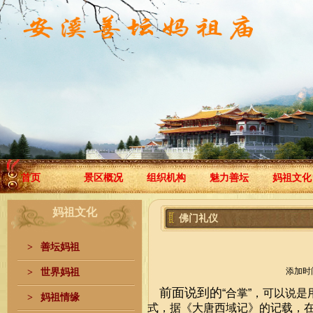
首页
景区概况
组织机构
魅力善坛
妈祖文化
妈祖文化
佛门礼仪
>
善坛妈祖
添加时间：
>
世界妈祖
前面说到的
“
合掌
”
，可以说是
>
妈祖情缘
式，据《大唐西域记》的记载，