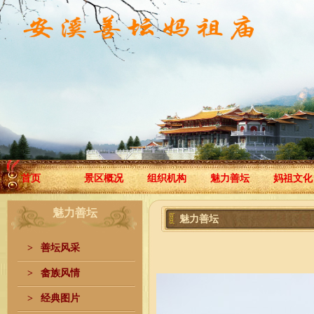
首页
景区概况
组织机构
魅力善坛
妈祖文化
魅力善坛
魅力善坛
>
善坛风采
>
畲族风情
>
经典图片