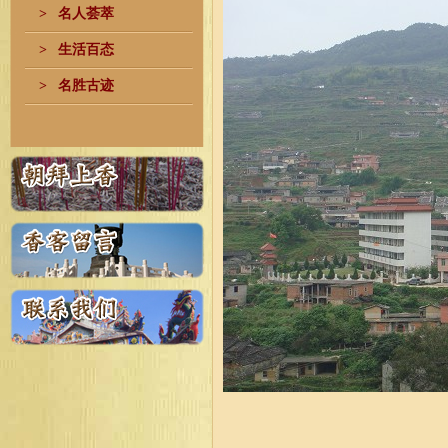
>
名人荟萃
>
生活百态
>
名胜古迹