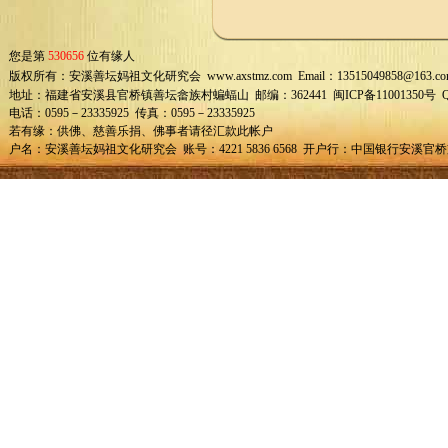
您是第
530656
位有缘人
版权所有：安溪善坛妈祖文化研究会 www.axstmz.com Email：13515049858@163.co
地址：福建省安溪县官桥镇善坛畲族村蝙蝠山 邮编：362441 闽ICP备11001350号 QQ：
电话：0595－23335925 传真：0595－23335925
若有缘：供佛、慈善乐捐、佛事者请径汇款此帐户
户名：安溪善坛妈祖文化研究会 账号：4221 5836 6568 开户行：中国银行安溪官