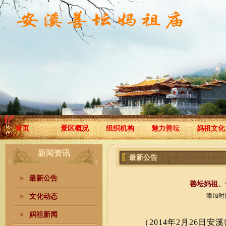
首页
景区概况
组织机构
魅力善坛
妈祖文化
新闻资讯
最新公告
>
最新公告
善坛妈祖、
添加时间：
>
文化动态
>
妈祖新闻
（
2014
年
2
月
26
日安溪