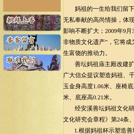
妈祖的一生给我们留
无私奉献的高尚情操，体
影响不断扩大；
2009
年
9
月
非物质文化遗产”，它将成
生富饶的推动力。
善坛妈祖庙主殿改建
广大信众提议塑造妈祖、
玉金身高度
1.06
米、座椅底
米、底座高
0.21
米。
经安溪善坛妈祖文化
文化研究会章程》第
24
条
1.
根据妈祖杯示塑造善