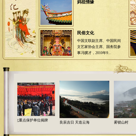
妈祖情缘
民俗文化
中国文联副主席、中国民间
文艺家协会主席、国务院参
事冯骥才，2010年9...
祖文化重点保护单位揭牌
良辰吉日 天造云海
雾锁山村