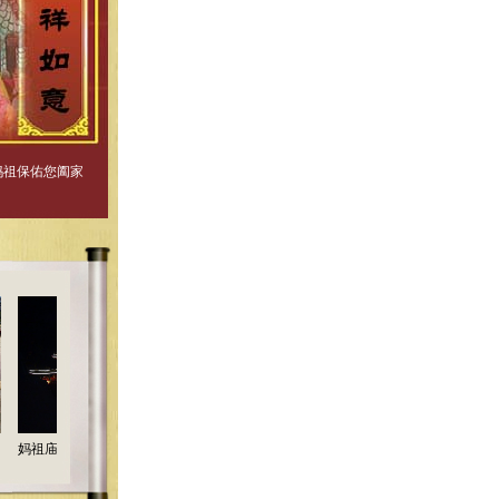
妈祖保佑您阖家
妈祖文化重点保护单
祖庙夜景
妈祖进庙