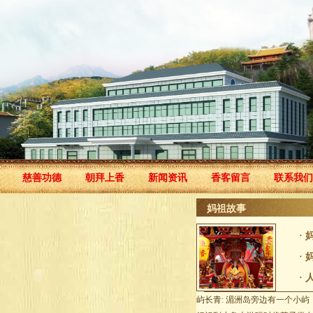
慈善功德
朝拜上香
新闻资讯
香客留言
联系我们
妈祖故事
·
·
·
屿长青: 湄洲岛旁边有一个小