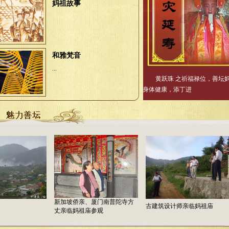
妈祖故事
和雅梵音
...
黄跃珠 之祈福禄位，善坛
身体健康，添丁进
新加坡侨亲、厦门南普陀寺方
古建筑设计师亲临妈祖庙
妈
丈亲临妈祖庙参观