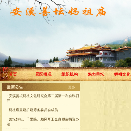
首页
景区概况
组织机构
魅力善坛
妈祖文化
最新公告
更多+
·
安溪善坛妈祖文化研究会第二届第一次会议召
开
·
妈祖庙重建扩建筹备委员会成员
·
善坛妈祖、千里眼、顺风耳玉金身塑造捐资办
法