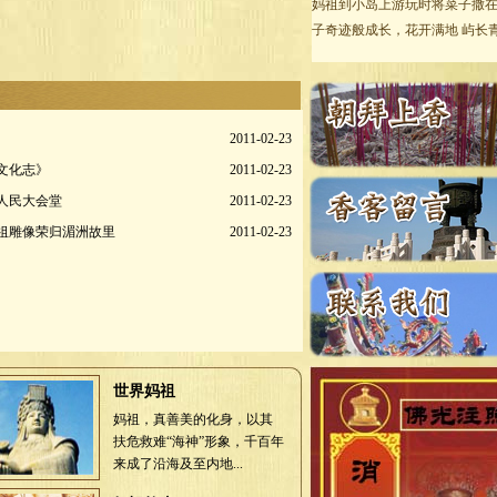
妈祖到小岛上游玩时将菜子撒
子奇迹般成长，花开满地 屿长青: 
2011-02-23
文化志》
2011-02-23
人民大会堂
2011-02-23
祖雕像荣归湄洲故里
2011-02-23
世界妈祖
妈祖，真善美的化身，以其
扶危救难“海神”形象，千百年
来成了沿海及至内地...