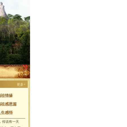
更多+
妈祖情缘
妈祖感恩篇
人生感悟
屿，传说有一天