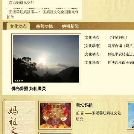
·
虔点妈祖光明灯
·
安溪善坛妈祖庙—“中国妈祖文化全国重点保
护单
文化动态
慈善功德
妈祖新闻
[文化动态]
《守望妈祖》
[文化动态]
两岸合编《妈祖
[文化动态]
妈祖平安结走进
[文化动态]
世博园汉白玉妈
善坛妈祖
前 言 ——安溪善坛妈祖文化
研究...